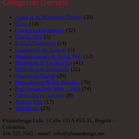
Categorías (Temas)
Agencia de Marketing Digital
(20)
Blogs
(14)
Comercio Electrónico
(32)
Diseño Web
(5)
E-Mail Marketing
(14)
Generación de Enlaces
(5)
Mantenimiento de Sitios Web
(12)
Marketing de Contenidos
(41)
Marketing de Influencia
(22)
Marketing Digital
(26)
Mercadeo en Redes Sociales
(70)
Posicionamiento Web – SEO
(74)
Publicidad en Internet
(8)
Tráfico Web
(17)
WordPress
(23)
Plotandesign Ltda. | Calle 131A #53-31, Bogotá -
Colombia.
316 525 3565 | email: info@plotandesign.net