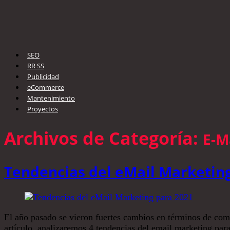
SEO
RR SS
Publicidad
eCommerce
Mantenimiento
Proyectos
Archivos de Categoría:
E-M
Tendencias del eMail Marketin
El año pasado se vieron fuertes cambios en términos de comer
artículo, analizaremos 4 tendencias del email marketing pa