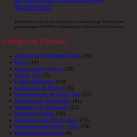
WordPress?
Elementor es uno de los constructores visuales (page builders) más
populares para WordPress, utilizado por millones de sitios web en…
Categorías (Temas)
Agencia de Marketing Digital
(20)
Blogs
(14)
Comercio Electrónico
(32)
Diseño Web
(5)
E-Mail Marketing
(14)
Generación de Enlaces
(5)
Mantenimiento de Sitios Web
(12)
Marketing de Contenidos
(41)
Marketing de Influencia
(22)
Marketing Digital
(26)
Mercadeo en Redes Sociales
(70)
Posicionamiento Web – SEO
(74)
Publicidad en Internet
(8)