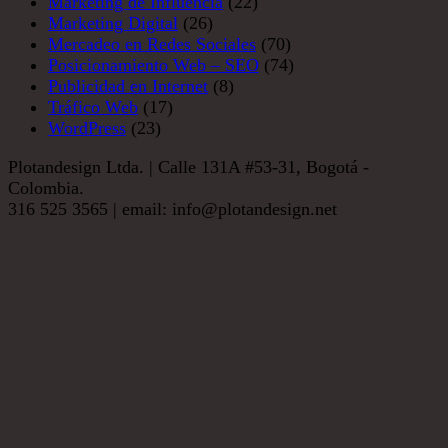
Marketing de Influencia
(22)
Marketing Digital
(26)
Mercadeo en Redes Sociales
(70)
Posicionamiento Web – SEO
(74)
Publicidad en Internet
(8)
Tráfico Web
(17)
WordPress
(23)
Plotandesign Ltda. | Calle 131A #53-31, Bogotá -
Colombia.
316 525 3565 | email: info@plotandesign.net