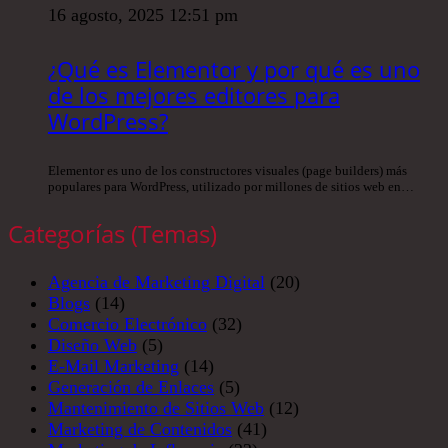
16 agosto, 2025 12:51 pm
¿Qué es Elementor y por qué es uno
de los mejores editores para
WordPress?
Elementor es uno de los constructores visuales (page builders) más
populares para WordPress, utilizado por millones de sitios web en…
Categorías (Temas)
Agencia de Marketing Digital
(20)
Blogs
(14)
Comercio Electrónico
(32)
Diseño Web
(5)
E-Mail Marketing
(14)
Generación de Enlaces
(5)
Mantenimiento de Sitios Web
(12)
Marketing de Contenidos
(41)