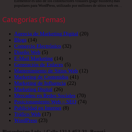
Elementor es uno de los constructores visuales (page builders) más
populares para WordPress, utilizado por millones de sitios web en…
Categorías (Temas)
Agencia de Marketing Digital
(20)
Blogs
(14)
Comercio Electrónico
(32)
Diseño Web
(5)
E-Mail Marketing
(14)
Generación de Enlaces
(5)
Mantenimiento de Sitios Web
(12)
Marketing de Contenidos
(41)
Marketing de Influencia
(22)
Marketing Digital
(26)
Mercadeo en Redes Sociales
(70)
Posicionamiento Web – SEO
(74)
Publicidad en Internet
(8)
Tráfico Web
(17)
WordPress
(23)
Plotandesign Ltda. | Calle 131A #53-31, Bogotá -