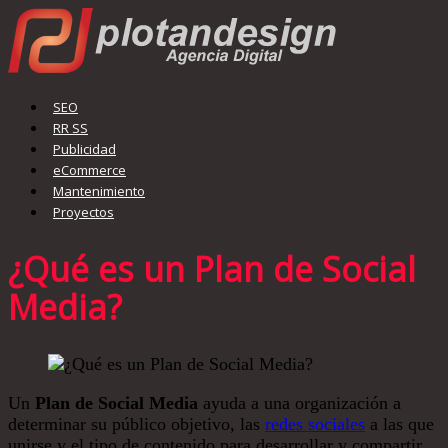
SEO
RR SS
Publicidad
eCommerce
Mantenimiento
Proyectos
¿Qué es un Plan de Social
Media?
Un
Plan de Social Media
ayuda a una organización a
determinar su público objetivo, las
redes sociales
a las que
unirse y el tipo de contenido para desarrollar y compartir.