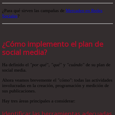
¿Para qué sirven las campañas de
Mercadeo en Redes
Sociales
?
¿Cómo implemento el plan de
social media?
Ha definido el
"por qué"
,
"qué"
y
"cuándo"
de su plan de
social media.
Ahora veamos brevemente el "cómo": todas las actividades
involucradas en la creación, programación y medición de
sus publicaciones.
Hay tres áreas principales a considerar:
Identificar las herramientas adecuadas