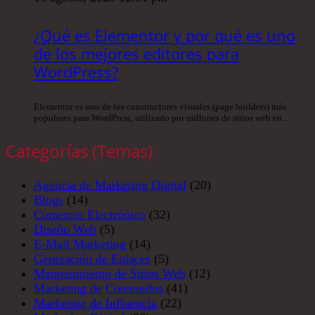
¿Qué es Elementor y por qué es uno
de los mejores editores para
WordPress?
Elementor es uno de los constructores visuales (page builders) más
populares para WordPress, utilizado por millones de sitios web en…
Categorías (Temas)
Agencia de Marketing Digital
(20)
Blogs
(14)
Comercio Electrónico
(32)
Diseño Web
(5)
E-Mail Marketing
(14)
Generación de Enlaces
(5)
Mantenimiento de Sitios Web
(12)
Marketing de Contenidos
(41)
Marketing de Influencia
(22)