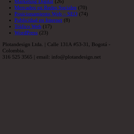
Marketing Digital
(26)
Mercadeo en Redes Sociales
(70)
Posicionamiento Web – SEO
(74)
Publicidad en Internet
(8)
Tráfico Web
(17)
WordPress
(23)
Plotandesign Ltda. | Calle 131A #53-31, Bogotá -
Colombia.
316 525 3565 | email: info@plotandesign.net