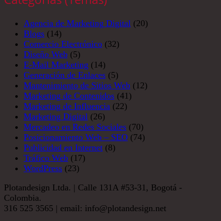
Agencia de Marketing Digital
(20)
Blogs
(14)
Comercio Electrónico
(32)
Diseño Web
(5)
E-Mail Marketing
(14)
Generación de Enlaces
(5)
Mantenimiento de Sitios Web
(12)
Marketing de Contenidos
(41)
Marketing de Influencia
(22)
Marketing Digital
(26)
Mercadeo en Redes Sociales
(70)
Posicionamiento Web – SEO
(74)
Publicidad en Internet
(8)
Tráfico Web
(17)
WordPress
(23)
Plotandesign Ltda. | Calle 131A #53-31, Bogotá -
Colombia.
316 525 3565 | email: info@plotandesign.net